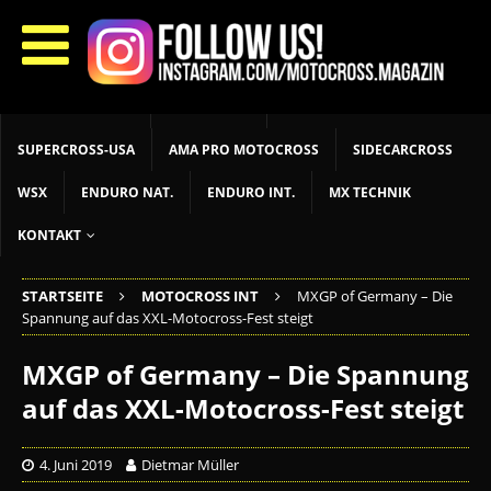
START
LIVETIMING
MX NEWS
MX YOUTH
MX WOMEN
MXGP
ADAC MX MASTERS
MOTOCROSS INT
MOTOCROSS NAT
MX LOKAL
MSR NEWS
SUPERCROSS-USA
AMA PRO MOTOCROSS
SIDECARCROSS
WSX
ENDURO NAT.
ENDURO INT.
MX TECHNIK
KONTAKT
STARTSEITE
MOTOCROSS INT
MXGP of Germany – Die
Spannung auf das XXL-Motocross-Fest steigt
MXGP of Germany – Die Spannung
auf das XXL-Motocross-Fest steigt
4. Juni 2019
Dietmar Müller