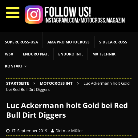
START
LIVETIMING
MX NEWS
MX YOUTH
MX WOMEN
MXGP
ADAC MX MASTERS
MOTOCROSS INT
MOTOCROSS NAT
MX LOKAL
MSR NEWS
SUPERCROSS-USA
AMA PRO MOTOCROSS
SIDECARCROSS
WSX
ENDURO NAT.
ENDURO INT.
MX TECHNIK
KONTAKT
STARTSEITE
MOTOCROSS INT
Luc Ackermann holt Gold
bei Red Bull Dirt Diggers
Luc Ackermann holt Gold bei Red
Bull Dirt Diggers
17. September 2019
Dietmar Müller