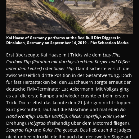
Kai Haase of Germany performs at the Red Bull Dirt Diggers in
Dinslaken, Germany on September 14, 2019 – Pic: Sebastian Marko
Erst überzeugte Kai Haase mit Tricks wie dem
Lazy Flip,
Cordova Flip (Rotation mit durchgestrecktem Körper und Füßen
unter dem Lenker)
oder
Super Flip
. Damit sicherte er sich die
zwischenzeitlich dritte Position in der Gesamtwertung. Doch
für fast Herzattacken bei den Zuschauern sorgte erneut der
deutsche FMX-Terminator Luc Ackermann. Mit Vollgas ging
es auf die erste Rampe und wieder crashte er beim ersten
Trick. Doch selbst das konnte den 21-Jährigen nicht stoppen.
Kurz geschüttelt, rauf auf die Maschine und mal eben
No
Hand Frontflip, Double Backflip, Clicker Superflip, Flair
(540er
Drehung),
Holygrab
(freihändig über dem Motorrad fliegen),
Seatgrab Flip
und
Ruler Flip
gesetzt. Das ließ auch die Judges
nicht unbeeindruckt, die ihn auch bei der zweiten Stage auf