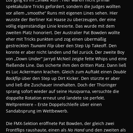
spektakuläre Tricks gefordert, sondern die Judges wollten
vor allem „smoothe“ Runs mit eigenen Lines sehen. Hier
wusste der Berliner Kai Haase zu überzeugen, der eine
völlig eigenständige Linie kreierte. Das wurde mit dem
zweiten Platz honoriert. Der Australier Pat Bowden wollte
eher mit Tricks punkten und zog einen übermäßig
gestreckten
Tsunami Flip
über den Step Up Takeoff. Den
konnte er aber nicht landen und fiel zurück. Der zweite Boy
von „Down Under“ Jarryd McNeil zeigte fette Whips und eine
fließende Line. Das sicherte ihm den dritten Platz. Dann ließ
es Luc Ackermann krachen. Gleich zum Auftakt einen
Double
Backflip
über den Step up Dirt Kicker. Den stürzte er aber
und ließ die Zuschauer innehalten. Doch der Thüringer
sprang sofort wieder auf seine Husqvarna, versuchte die
doppelte Rotation erneut und landete sie perfekt.
Weltpremiere – Erste Doppelschleife über einen
Sandabsprung im Wettbewerb.
Die FMX-Sektion eröffnete Pat Bowden, der gleich zwei
Frontflips raushaute, einen als
No Hand
und den zweiten als