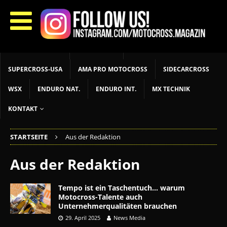
START
LIVETIMING
MX NEWS
MX YOUTH
MX WOMEN
MXGP
ADAC MX MASTERS
MOTOCROSS INT
MOTOCROSS NAT
MX LOKAL
MSR NEWS
SUPERCROSS-USA
AMA PRO MOTOCROSS
SIDECARCROSS
WSX
ENDURO NAT.
ENDURO INT.
MX TECHNIK
KONTAKT
STARTSEITE
Aus der Redaktion
Aus der Redaktion
Tempo ist ein Taschentuch… warum
Motocross-Talente auch
Unternehmerqualitäten brauchen
29. April 2025
News Media