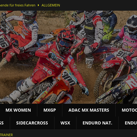
ende für freies Fahren
ALLGEMEIN
ei der DMX Open in Bielstein
MOTOCROSS NAT
-Lauf in Bielstein für Alex Massury
MX NEWS
nfelder stürmt in Lommel aufs Podest
MOTOCROSS INT
terschaft
MOTOCROSS NAT
MX WOMEN
MXGP
ADAC MX MASTERS
MOTOC
SS
SIDECARCROSS
WSX
ENDURO NAT.
ENDU
TRAINER