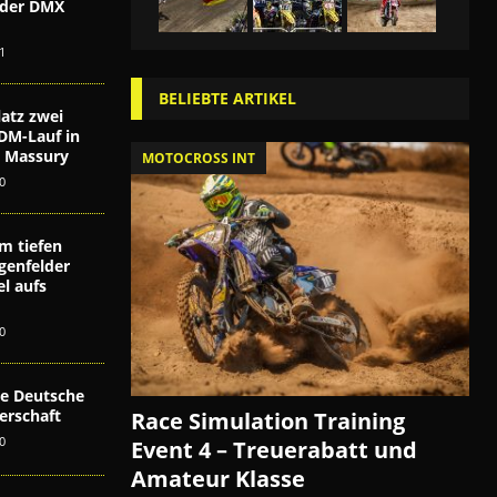
i der DMX
n
1
BELIEBTE ARTIKEL
atz zwei
DM-Lauf in
ex Massury
MOTOCROSS INT
0
m tiefen
genfelder
l aufs
0
die Deutsche
erschaft
Race Simulation Training
0
Event 4 – Treuerabatt und
Amateur Klasse