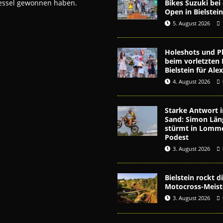
Bikes Suzuki be
kessel gewonnen haben.
Open in Bielstei
5. August 2026
Holeshots und Pl
beim vorletzten 
Bielstein für Al
4. August 2026
Starke Antwort i
Sand: Simon Län
stürmt in Lomme
Podest
3. August 2026
Bielstein rockt 
Motocross-Meist
3. August 2026