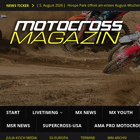
[ 5. August 2026 ]
Hoope Park öffnet am ersten August-Wochen
NEWS TICKER
[ 5. August 2026 ]
Der Waldkurs ruft – Johannes-Bikes Suzuki b
[ 4. August 2026 ]
Holeshots und Platz zwei beim vorletzten DM
[ 3. August 2026 ]
Starke Antwort im tiefen Sand: Simon Länge
[ 3. August 2026 ]
Bielstein rockt die Deutsche Motocross-Meis
START
LIVETIMING
MX NEWS
MX YOUTH
MSR NEWS
SUPERCROSS-USA
AMA PRO MOTOCRO
JULIA KOCH MEDIA
SX-EUROPA
TERMINE
WM ARCHIV