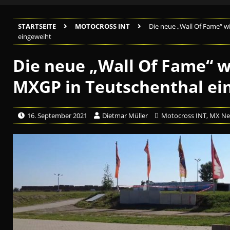
STARTSEITE
MOTOCROSS INT
Die neue „Wall Of Fame“ w
eingeweiht
Die neue „Wall Of Fame“ w
MXGP in Teutschenthal ei
16. September 2021
Dietmar Müller
Motocross INT
,
MX Ne