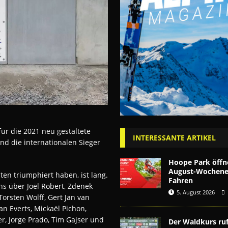
für die 2021 neu gestaltete
INTERESSANTE ARTIKEL
nd die internationalen Sieger
Hoope Park öffn
August-Wochenen
ten triumphiert haben, ist lang.
Fahren
hs über Joël Robert, Zdenek
5. August 2026
orsten Wolff, Gert Jan van
fan
Everts
, Mickaël
Pichon
,
er, Jorge Prado, Tim Gajser und
Der Waldkurs ruf