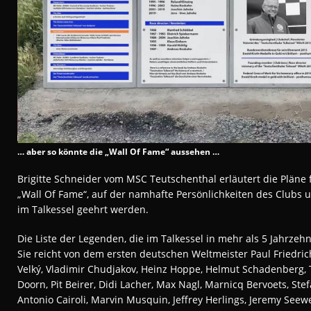
… aber so könnte die „Wall Of Fame“ aussehen …
Brigitte Schneider vom MSC Teutschenthal erläutert die Pläne 
„Wall Of Fame“, auf der namhafte Persönlichkeiten des Clubs u
im Talkessel geehrt werden.
Die Liste der Legenden, die im Talkessel in mehr als 5 Jahrzehn
Sie reicht von dem ersten deutschen Weltmeister Paul Friedric
Velký, Vladimir Chudjakov, Heinz Hoppe, Helmut Schadenberg, T
Doorn, Pit Beirer, Didi Lacher, Max Nagl,
Marnicq
Bervoets
, Ste
Antonio Cairoli, Marvin Musquin, Jeffrey Herlings, Jeremy Seew