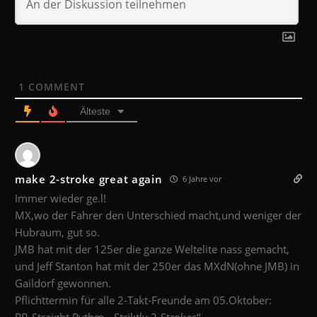
1
COMMENT
Älteste
make 2-stroke great again
6 Jahre vor
Immer wieder ge.l!
MX,wo der Fahrer den Unterschied macht,und weniger der
Hubraum, gut so.
JMB hat mit der 125er die ganze Weltelite nass gemacht,
und Jeff Stanton hat mit der 250er das MXdN(ohne JMB) in
Gaildorf gewonnen.
Pflichttermin für alle 2-Takt-Freunde am 05.Oktober: