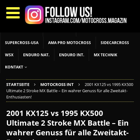
START
LIVETIMING
MX NEWS
MX YOUTH
MX WOMEN
MXGP
ADAC MX MASTERS
MOTOCROSS INT
MOTOCROSS NAT
MX LOKAL
MSR NEWS
SUPERCROSS-USA
AMA PRO MOTOCROSS
SIDECARCROSS
WSX
ENDURO NAT.
ENDURO INT.
MX TECHNIK
KONTAKT
STARTSEITE
MOTOCROSS INT
2001 KX125 vs 1995 KX500
Ultimate 2 Stroke MX Battle – Ein wahrer Genuss für alle Zweitakt-
Enthusiasten!
2001 KX125 vs 1995 KX500
Ultimate 2 Stroke MX Battle – Ein
wahrer Genuss für alle Zweitakt-