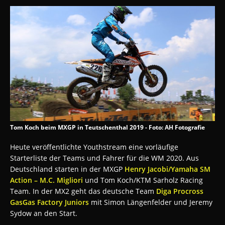
Tom Koch beim MXGP in Teutschenthal 2019 - Foto: AH Fotografie
Heute veröffentlichte Youthstream eine vorläufige
Starterliste der Teams und Fahrer für die WM 2020. Aus
Deutschland starten in der MXGP
Henry Jacobi/Yamaha SM
Action – M.C. Migliori
und Tom Koch/KTM Sarholz Racing
Team. In der MX2 geht das deutsche Team
Diga Procross
GasGas Factory Juniors
mit Simon Längenfelder und Jeremy
Sydow an den Start.