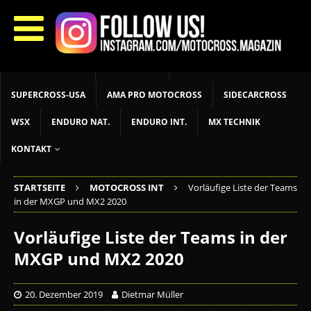
START
LIVETIMING
MX NEWS
MX YOUTH
MX WOMEN
MXGP
ADAC MX MASTERS
MOTOCROSS INT
MOTOCROSS NAT
MX LOKAL
MSR NEWS
SUPERCROSS-USA
AMA PRO MOTOCROSS
SIDECARCROSS
WSX
ENDURO NAT.
ENDURO INT.
MX TECHNIK
KONTAKT
STARTSEITE
MOTOCROSS INT
Vorläufige Liste der Teams
in der MXGP und MX2 2020
Vorläufige Liste der Teams in der
MXGP und MX2 2020
20. Dezember 2019
Dietmar Müller