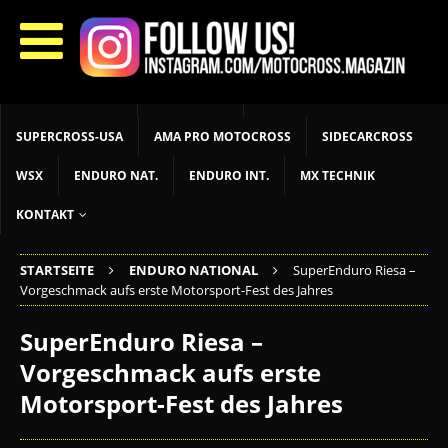
START
LIVETIMING
MX NEWS
MX YOUTH
MX WOMEN
MXGP
ADAC MX MASTERS
MOTOCROSS INT
MOTOCROSS NAT
MX LOKAL
MSR NEWS
SUPERCROSS-USA
AMA PRO MOTOCROSS
SIDECARCROSS
WSX
ENDURO NAT.
ENDURO INT.
MX TECHNIK
KONTAKT
STARTSEITE
ENDURO NATIONAL
SuperEnduro Riesa –
Vorgeschmack aufs erste Motorsport-Fest des Jahres
SuperEnduro Riesa –
Vorgeschmack aufs erste
Motorsport-Fest des Jahres