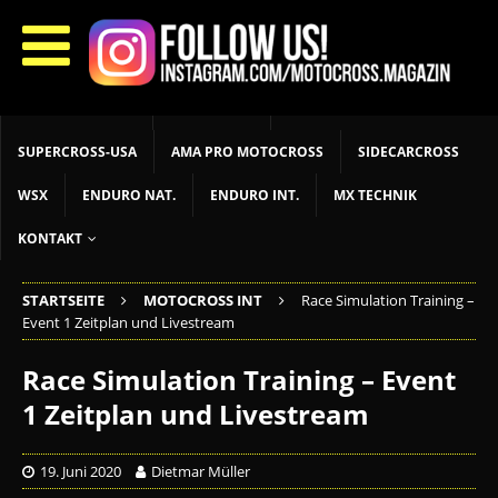
START
LIVETIMING
MX NEWS
MX YOUTH
MX WOMEN
MXGP
ADAC MX MASTERS
MOTOCROSS INT
MOTOCROSS NAT
MX LOKAL
MSR NEWS
SUPERCROSS-USA
AMA PRO MOTOCROSS
SIDECARCROSS
WSX
ENDURO NAT.
ENDURO INT.
MX TECHNIK
KONTAKT
STARTSEITE
MOTOCROSS INT
Race Simulation Training –
Event 1 Zeitplan und Livestream
Race Simulation Training – Event
1 Zeitplan und Livestream
19. Juni 2020
Dietmar Müller