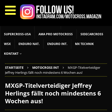
START
LIVETIMING
MX NEWS
MX YOUTH
MX WOMEN
MXGP
ADAC MX MASTERS
MOTOCROSS INT
MOTOCROSS NAT
MX LOKAL
MSR NEWS
SUPERCROSS-USA
AMA PRO MOTOCROSS
SIDECARCROSS
WSX
ENDURO NAT.
ENDURO INT.
MX TECHNIK
KONTAKT
STARTSEITE
MOTOCROSS INT
MXGP-Titelverteidiger
Jeffrey Herlings fällt noch mindestens 6 Wochen aus!
MXGP-Titelverteidiger Jeffrey
Herlings fällt noch mindestens 6
Wochen aus!