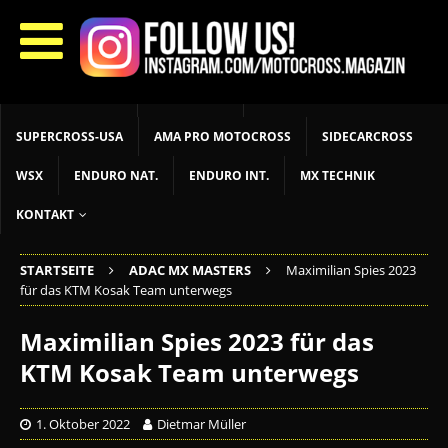
START
LIVETIMING
MX NEWS
MX YOUTH
MX WOMEN
MXGP
ADAC MX MASTERS
MOTOCROSS INT
MOTOCROSS NAT
MX LOKAL
MSR NEWS
SUPERCROSS-USA
AMA PRO MOTOCROSS
SIDECARCROSS
WSX
ENDURO NAT.
ENDURO INT.
MX TECHNIK
KONTAKT
STARTSEITE
ADAC MX MASTERS
Maximilian Spies 2023
für das KTM Kosak Team unterwegs
Maximilian Spies 2023 für das
KTM Kosak Team unterwegs
1. Oktober 2022
Dietmar Müller