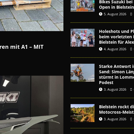
Bikes Suzuki be
Open in Bielstei
5. August 2026
Holeshots und Pl
beim vorletzten 
Bielstein für Al
hren mit A1 –
MIT
4. August 2026
Starke Antwort i
Sand: Simon Län
stürmt in Lomme
Podest
3. August 2026
Bielstein rockt 
Motocross-Meist
3. August 2026