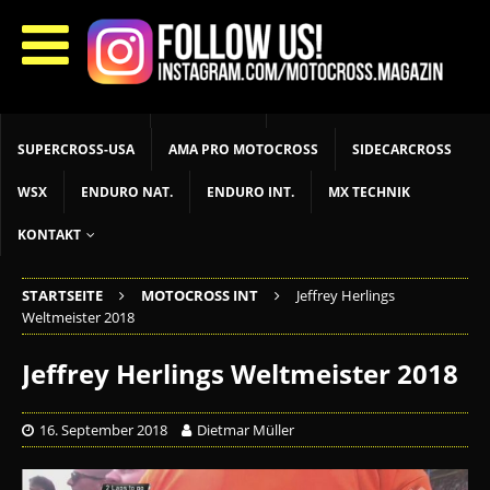
START
LIVETIMING
MX NEWS
MX YOUTH
MX WOMEN
MXGP
ADAC MX MASTERS
MOTOCROSS INT
MOTOCROSS NAT
MX LOKAL
MSR NEWS
SUPERCROSS-USA
AMA PRO MOTOCROSS
SIDECARCROSS
WSX
ENDURO NAT.
ENDURO INT.
MX TECHNIK
KONTAKT
STARTSEITE
MOTOCROSS INT
Jeffrey Herlings
Weltmeister 2018
Jeffrey Herlings Weltmeister 2018
16. September 2018
Dietmar Müller