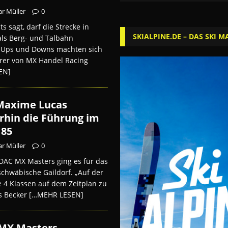
r Müller
0
ts sagt, darf die Strecke in
SKIALPINE.DE – DAS SKI M
als Berg- und Talbahn
e Ups und Downs machten sich
hrer von MX Handel Racing
EN]
 Maxime Lucas
rhin die Führung im
 85
r Müller
0
DAC MX Masters ging es für das
chwäbische Gaildorf. „Auf der
 4 Klassen auf dem Zeitplan zu
s Becker
[…MEHR LESEN]
MX Masters-