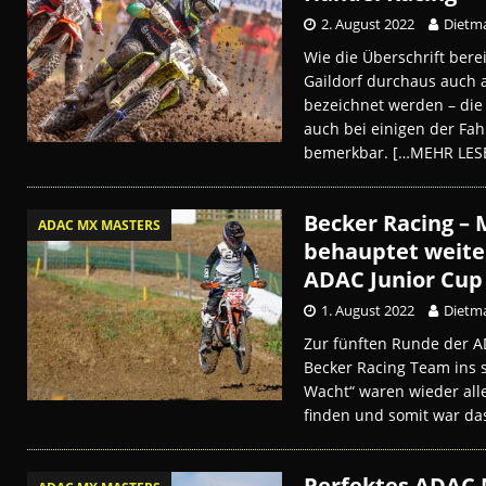
2. August 2022
Dietma
Wie die Überschrift berei
Gaildorf durchaus auch 
bezeichnet werden – di
auch bei einigen der Fa
bemerkbar.
[…MEHR LES
Becker Racing –
ADAC MX MASTERS
behauptet weite
ADAC Junior Cup
1. August 2022
Dietma
Zur fünften Runde der A
Becker Racing Team ins s
Wacht“ waren wieder alle
finden und somit war da
Perfektes ADAC 