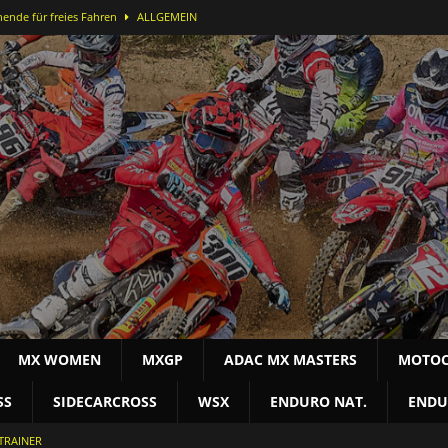
ende für freies Fahren
ALLGEMEIN
ei der DMX Open in Bielstein
MOTOCROSS NAT
-Lauf in Bielstein für Alex Massury
MX NEWS
nfelder stürmt in Lommel aufs Podest
MOTOCROSS INT
terschaft
MOTOCROSS NAT
MX WOMEN
MXGP
ADAC MX MASTERS
MOTOC
SS
SIDECARCROSS
WSX
ENDURO NAT.
ENDU
TRAINER