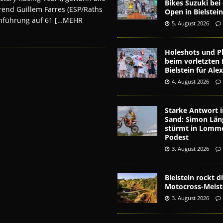
Bikes Suzuki be
rend Guillem Farres (ESP/Raths
Open in Bielstei
enführung auf 61
[…MEHR
5. August 2026
Holeshots und Pl
beim vorletzten 
Bielstein für Al
4. August 2026
Starke Antwort i
Sand: Simon Län
stürmt in Lomme
Podest
3. August 2026
Bielstein rockt 
Motocross-Meist
3. August 2026