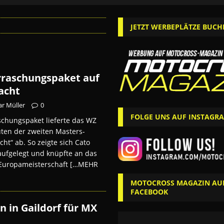
JETZT WERBEPLÄTZE BUCH
rraschungspaket auf
acht
r Müller
0
FOLGE UNS AUF INSTAGR
aschungspaket lieferte das WZ
ten der zweiten Masters-
ht“ ab. So zeigte sich Cato
aufgelegt und knüpfte an das
 Europameisterschaft
[…MEHR
MOTOCROSS MAGAZIN AU
FACEBOOK
n in Gaildorf für MX