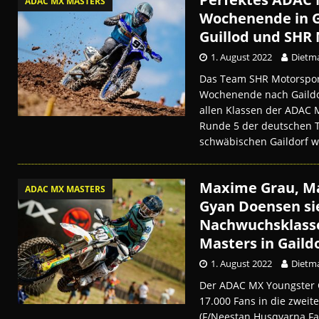
ADAC MX MASTERS
Wochenende in Ga
Guillod und SHR 
1. August 2022
Dietma
Das Team SHR Motorspor
Wochenende nach Gaildor
allen Klassen der ADAC
Runde 5 der deutschen 
schwäbischen Gaildorf w
Maxime Grau, Ma
ADAC MX MASTERS
Gyan Doensen si
Nachwuchsklass
Masters in Gaild
1. August 2022
Dietma
Der ADAC MX Youngster
17.000 Fans in die zweit
(F/Neestan Husqvarna Fa