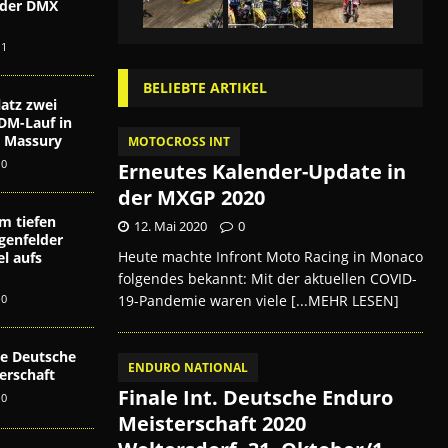
i der DMX
n
1
BELIEBTE ARTIKEL
atz zwei
DM-Lauf in
ex Massury
MOTOCROSS INT
0
Erneutes Kalender-Update in
der MXGP 2020
m tiefen
12. Mai 2020
0
genfelder
Heute machte Infront Moto Racing in Monaco
l aufs
folgendes bekannt: Mit der aktuellen COVID-
19-Pandemie waren viele
[...MEHR LESEN]
0
die Deutsche
ENDURO NATIONAL
erschaft
Finale Int. Deutsche Enduro
0
Meisterschaft 2020