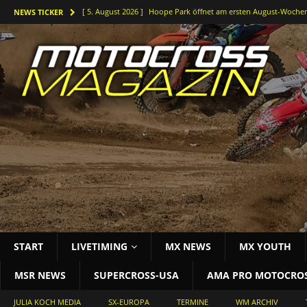
[ 5. August 2026 ]
Hoope Park öffnet am ersten August-Wochen
NEWS TICKER
[ 5. August 2026 ]
Der Waldkurs ruft – Johannes-Bikes Suzuki b
[ 4. August 2026 ]
Holeshots und Platz zwei beim vorletzten DM
[ 3. August 2026 ]
Starke Antwort im tiefen Sand: Simon Länge
[ 3. August 2026 ]
Bielstein rockt die Deutsche Motocross-Meis
START
LIVETIMING
MX NEWS
MX YOUTH
MSR NEWS
SUPERCROSS-USA
AMA PRO MOTOCRO
JULIA KOCH MEDIA
SX-EUROPA
TERMINE
WM ARCHIV