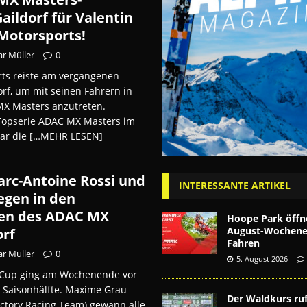
ildorf für Valentin
Motorsports!
r Müller
0
ts reiste am vergangenen
f, um mit seinen Fahrern in
 MX Masters anzutreten.
Topserie ADAC MX Masters im
ar die
[…MEHR LESEN]
rc-Antoine Rossi und
INTERESSANTE ARTIKEL
egen in den
en des ADAC MX
Hoope Park öffn
August-Wochenen
orf
Fahren
r Müller
0
5. August 2026
 Cup ging am Wochenende vor
e Saisonhälfte. Maxime Grau
Der Waldkurs ruf
ctory Racing Team) gewann alle