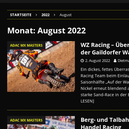
STARTSEITE
2022
August
Monat:
August 2022
WZ Racing – Übe
ADAC MX MASTERS
der Gaildorfer W
2. August 2022
Dietma
Ein dickes, fettes Überr
Racing Team beim Einläu
Saisonhälfte „Auf der Wac
Nickel erneut blendend 
starke Sand-Race in der
LESEN]
Berg- und Talbah
ADAC MX MASTERS
Handel Racing