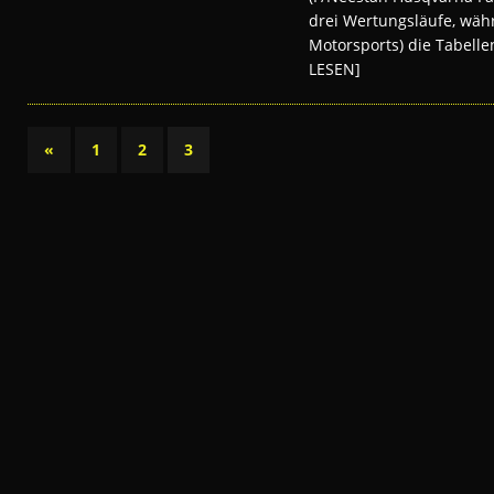
drei Wertungsläufe, wäh
Motorsports) die Tabell
LESEN]
«
1
2
3