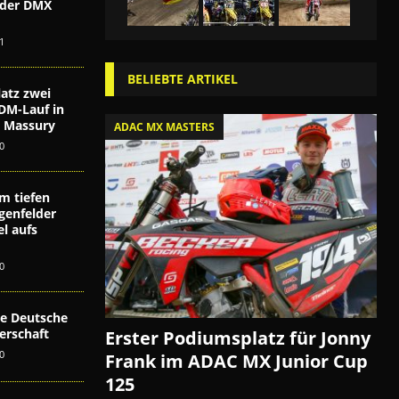
i der DMX
n
1
BELIEBTE ARTIKEL
atz zwei
DM-Lauf in
ex Massury
ADAC MX MASTERS
0
m tiefen
genfelder
l aufs
0
die Deutsche
erschaft
Erster Podiumsplatz für Jonny
0
Frank im ADAC MX Junior Cup
125