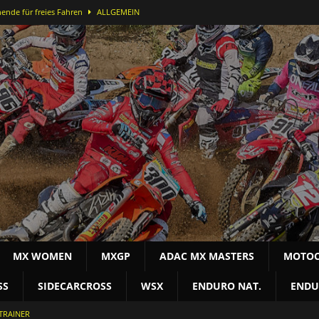
ende für freies Fahren
ALLGEMEIN
ei der DMX Open in Bielstein
MOTOCROSS NAT
-Lauf in Bielstein für Alex Massury
MX NEWS
nfelder stürmt in Lommel aufs Podest
MOTOCROSS INT
terschaft
MOTOCROSS NAT
MX WOMEN
MXGP
ADAC MX MASTERS
MOTOC
SS
SIDECARCROSS
WSX
ENDURO NAT.
ENDU
TRAINER