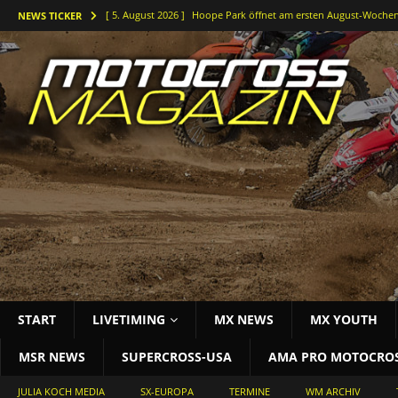
[ 5. August 2026 ]
Hoope Park öffnet am ersten August-Wochen
NEWS TICKER
[ 5. August 2026 ]
Der Waldkurs ruft – Johannes-Bikes Suzuki b
[ 4. August 2026 ]
Holeshots und Platz zwei beim vorletzten DM
[ 3. August 2026 ]
Starke Antwort im tiefen Sand: Simon Länge
[ 3. August 2026 ]
Bielstein rockt die Deutsche Motocross-Meis
START
LIVETIMING
MX NEWS
MX YOUTH
MSR NEWS
SUPERCROSS-USA
AMA PRO MOTOCRO
JULIA KOCH MEDIA
SX-EUROPA
TERMINE
WM ARCHIV