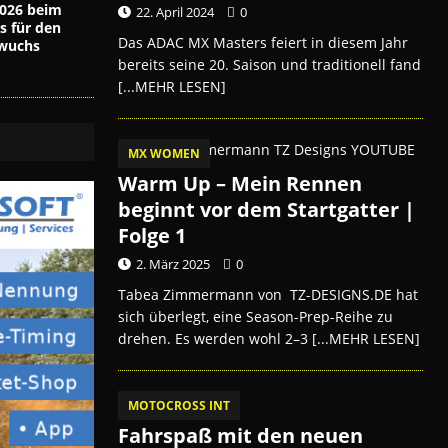
026 beim
22. April 2024
0
s für den
Das ADAC MX Masters feiert in diesem Jahr
wuchs
bereits seine 20. Saison und traditionell fand
[...MEHR LESEN]
MX WOMEN
Warm Up – Mein Rennen
beginnt vor dem Startgatter |
Folge 1
2. März 2025
0
Tabea Zimmermann von TZ-DESIGNS.DE hat
sich überlegt, eine Season-Prep-Reihe zu
drehen. Es werden wohl 2–3
[...MEHR LESEN]
MOTOCROSS INT
Fahrspaß mit den neuen