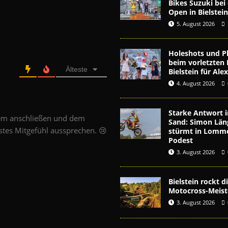
Bikes Suzuki be
Open in Bielstei
5. August 2026
Holeshots und Pl
beim vorletzten 
Älteste
Bielstein für Al
4. August 2026
Starke Antwort i
dem anschließen und dem
Sand: Simon Län
stes Mitgefühl aussprechen. 😢
stürmt in Lomme
Podest
3. August 2026
Bielstein rockt 
Motocross-Meist
3. August 2026