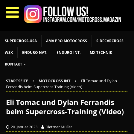
START
LIVETIMING
MX NEWS
MX YOUTH
MX WOMEN
MXGP
ADAC MX MASTERS
MOTOCROSS INT
MOTOCROSS NAT
MX LOKAL
MSR NEWS
SUPERCROSS-USA
AMA PRO MOTOCROSS
SIDECARCROSS
WSX
ENDURO NAT.
ENDURO INT.
MX TECHNIK
KONTAKT
STARTSEITE
MOTOCROSS INT
Eli Tomac und Dylan
Ferrandis beim Supercross-Training (Video)
Eli Tomac und Dylan Ferrandis
beim Supercross-Training (Video)
20. Januar 2023
Dietmar Müller