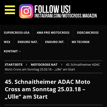
START
LIVETIMING
MX NEWS
MX YOUTH
MX WOMEN
MXGP
ADAC MX MASTERS
MOTOCROSS INT
MOTOCROSS NAT
MX LOKAL
MSR NEWS
SUPERCROSS-USA
AMA PRO MOTOCROSS
SIDECARCROSS
WSX
ENDURO NAT.
ENDURO INT.
MX TECHNIK
KONTAKT
STARTSEITE
MOTOCROSS NAT
45. Schnaitheimer ADAC
Moto Cross am Sonntag 25.03.18 – „Ulle“ am Start
45. Schnaitheimer ADAC Moto
Cross am Sonntag 25.03.18 –
„Ulle“ am Start