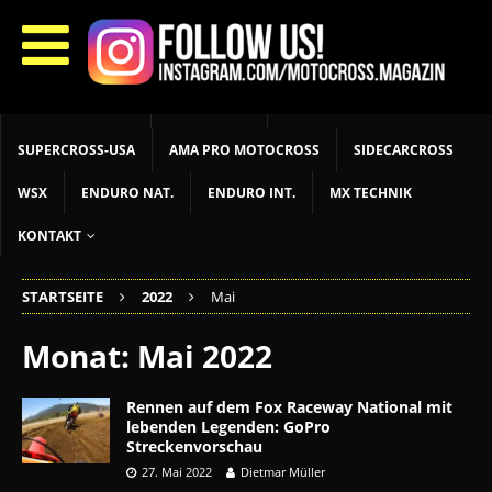
START
LIVETIMING
MX NEWS
MX YOUTH
MX WOMEN
MXGP
ADAC MX MASTERS
MOTOCROSS INT
MOTOCROSS NAT
MX LOKAL
MSR NEWS
SUPERCROSS-USA
AMA PRO MOTOCROSS
SIDECARCROSS
WSX
ENDURO NAT.
ENDURO INT.
MX TECHNIK
KONTAKT
STARTSEITE
2022
Mai
Monat:
Mai 2022
Rennen auf dem Fox Raceway National mit
lebenden Legenden: GoPro
Streckenvorschau
27. Mai 2022
Dietmar Müller