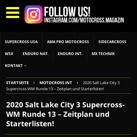
START
LIVETIMING
MX NEWS
MX YOUTH
MX WOMEN
MXGP
ADAC MX MASTERS
MOTOCROSS INT
MOTOCROSS NAT
MX LOKAL
MSR NEWS
SUPERCROSS-USA
AMA PRO MOTOCROSS
SIDECARCROSS
WSX
ENDURO NAT.
ENDURO INT.
MX TECHNIK
KONTAKT
STARTSEITE
MOTOCROSS INT
2020 Salt Lake City 3
Supercross-WM Runde 13 – Zeitplan und Starterlisten!
2020 Salt Lake City 3 Supercross-
WM Runde 13 – Zeitplan und
Starterlisten!