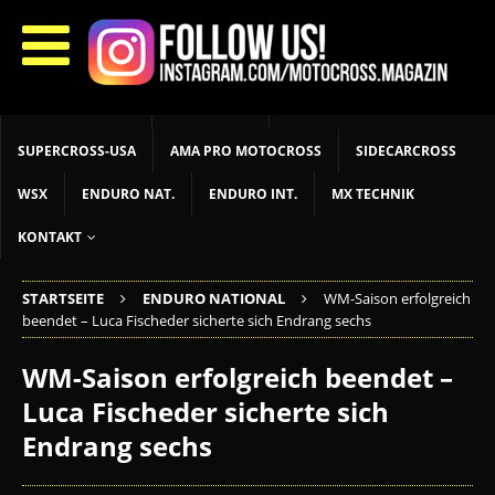
START
LIVETIMING
MX NEWS
MX YOUTH
MX WOMEN
MXGP
ADAC MX MASTERS
MOTOCROSS INT
MOTOCROSS NAT
MX LOKAL
MSR NEWS
SUPERCROSS-USA
AMA PRO MOTOCROSS
SIDECARCROSS
WSX
ENDURO NAT.
ENDURO INT.
MX TECHNIK
KONTAKT
STARTSEITE
ENDURO NATIONAL
WM-Saison erfolgreich
beendet – Luca Fischeder sicherte sich Endrang sechs
WM-Saison erfolgreich beendet –
Luca Fischeder sicherte sich
Endrang sechs