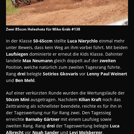
Zwei 85ccm Holeshots für Miko Gräb #138
In der Klasse
50-65ccm
stellte
Luca Nierychlo
einmal mehr
unter Beweis, dass kein Weg an ihm vorbei führt. Mit beiden
Laufsiegen
dominierte er erneut die Kids Klasse. Dahinter
landete
Max Neumann
gleich doppelt auf der
zweiten
Position, welche natürlich zum zweiten Tagesrang führte.
Rang
drei
belegte
Sotirios Gkovaris
vor
Lenny Paul Weinert
und
Ben Mehl
.
Auf einer verkürzten Runde wurden die Wertungsläufe der
50ccm Mini
ausgetragen. Nachdem
Kilian Kraft
noch das
Zeittraining als schnellster beendete, reichte es für ihn in
der Tageswertung nur für Rang zwei. Den Tagessieg
erreichte
Barnaby Gärtner
mit einem Laufsieg sowie
zweiten Rang. Rang
drei
der Tageswertung belegte
Luca
Albrecht
vor
Noah Sander
und
Levi Molsberger
.