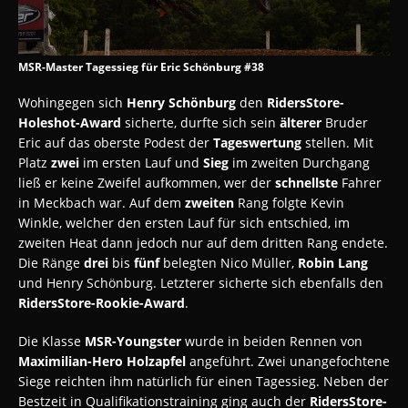
MSR-Master Tagessieg für Eric Schönburg #38
Wohingegen sich
Henry Schönburg
den
RidersStore-
Holeshot-Award
sicherte, durfte sich sein
älterer
Bruder
Eric auf das oberste Podest der
Tageswertung
stellen. Mit
Platz
zwei
im ersten Lauf und
Sieg
im zweiten Durchgang
ließ er keine Zweifel aufkommen, wer der
schnellste
Fahrer
in Meckbach war. Auf dem
zweiten
Rang folgte Kevin
Winkle, welcher den ersten Lauf für sich entschied, im
zweiten Heat dann jedoch nur auf dem dritten Rang endete.
Die Ränge
drei
bis
fünf
belegten Nico Müller,
Robin Lang
und Henry Schönburg. Letzterer sicherte sich ebenfalls den
RidersStore-Rookie-Award
.
Die Klasse
MSR-Youngster
wurde in beiden Rennen von
Maximilian-Hero Holzapfel
angeführt. Zwei unangefochtene
Siege reichten ihm natürlich für einen Tagessieg. Neben der
Bestzeit in Qualifikationstraining ging auch der
RidersStore-