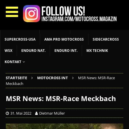
START
LIVETIMING
MX NEWS
MX YOUTH
MX WOMEN
MXGP
ADAC MX MASTERS
MOTOCROSS INT
MOTOCROSS NAT
MX LOKAL
MSR NEWS
SUPERCROSS-USA
AMA PRO MOTOCROSS
SIDECARCROSS
WSX
ENDURO NAT.
ENDURO INT.
MX TECHNIK
KONTAKT
STARTSEITE
MOTOCROSS INT
MSR News: MSR-Race
Meckbach
MSR News: MSR-Race Meckbach
31. Mai 2022
Dietmar Müller