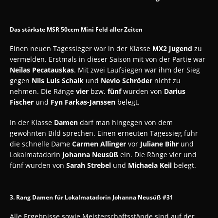
Das stärkste MSR 50ccm Mini Feld aller Zeiten
Einen neuen Tagessieger war in der Klasse
MX2 Jugend
zu
vermelden. Erstmals in dieser Saison mit von der Partie war
Neilas Pecatauskas
. Mit zwei Laufsiegen war ihm der Sieg
gegen
Nils
Luis Schalk
und
Nevio Schröder
nicht zu
nehmen. Die Ränge
vier
bzw.
fünf
wurden von
Darius
Fischer
und
Fyn Farkas-Janssen
belegt.
In der Klasse
Damen
darf man hingegen von dem
gewohnten Bild sprechen. Einen erneuten Tagessieg fuhr
die schnelle Dame
Carmen Allinger
vor
Juliane Bihr
und
Lokalmatadorin
Johanna Neusüß
ein. Die Ränge vier und
fünf wurden von
Sarah Strebel
und
Michaela Keil
belegt.
3. Rang Damen für Lokalmatadorin Johanna Neusüß #31
Alle Ergebnisse sowie Meisterschaftsstände sind auf der