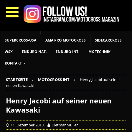
START
LIVETIMING
MX NEWS
MX YOUTH
MX WOMEN
MXGP
ADAC MX MASTERS
MOTOCROSS INT
MOTOCROSS NAT
MX LOKAL
MSR NEWS
SUPERCROSS-USA
AMA PRO MOTOCROSS
SIDECARCROSS
WSX
ENDURO NAT.
ENDURO INT.
MX TECHNIK
KONTAKT
STARTSEITE
MOTOCROSS INT
Henry Jacobi auf seiner
neuen Kawasaki
Henry Jacobi auf seiner neuen
Kawasaki
11. Dezember 2018
Dietmar Müller