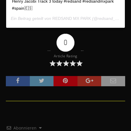
Henry Jacobi Track 3 today #redsand #redsandmxpark
#spain🇪🇸
Ein Beitrag geteilt von
REDSAND MX PARK
(@redsand_mxpark) am
0
Article Rating
Abonnieren