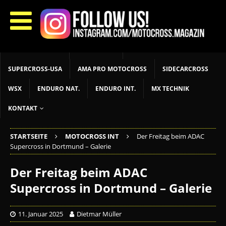
START
LIVETIMING
MX NEWS
MX YOUTH
MX WOMEN
MXGP
ADAC MX MASTERS
MOTOCROSS INT
MOTOCROSS NAT
MX LOKAL
MSR NEWS
SUPERCROSS-USA
AMA PRO MOTOCROSS
SIDECARCROSS
WSX
ENDURO NAT.
ENDURO INT.
MX TECHNIK
KONTAKT
STARTSEITE
MOTOCROSS INT
Der Freitag beim ADAC
Supercross in Dortmund – Galerie
Der Freitag beim ADAC
Supercross in Dortmund – Galerie
11. Januar 2025
Dietmar Müller