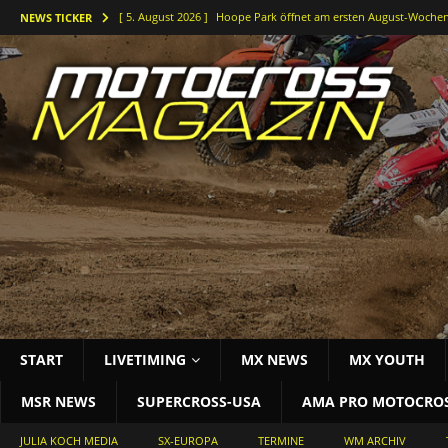
[ 5. August 2026 ]
Hoope Park öffnet am ersten August-Wochen
NEWS TICKER
[ 5. August 2026 ]
Der Waldkurs ruft – Johannes-Bikes Suzuki b
[ 4. August 2026 ]
Holeshots und Platz zwei beim vorletzten DM
[ 3. August 2026 ]
Starke Antwort im tiefen Sand: Simon Länge
[ 3. August 2026 ]
Bielstein rockt die Deutsche Motocross-Meis
START
LIVETIMING
MX NEWS
MX YOUTH
MSR NEWS
SUPERCROSS-USA
AMA PRO MOTOCRO
JULIA KOCH MEDIA
SX-EUROPA
TERMINE
WM ARCHIV