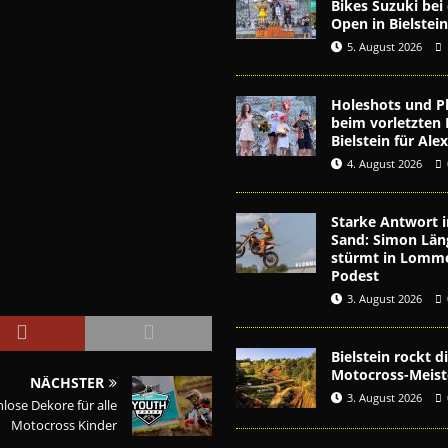
Bikes Suzuki be
Open in Bielstei
5. August 2026
Holeshots und Pl
beim vorletzten 
Bielstein für Al
4. August 2026
Starke Antwort i
Sand: Simon Län
stürmt in Lomme
Podest
3. August 2026
Bielstein rockt 
Motocross-Meist
NÄCHSTER
3. August 2026
lose Dekore für alle
Motocross Kinder