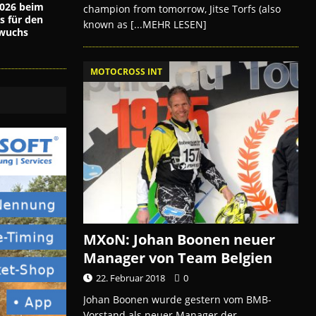
026 beim
champion from tomorrow, Jitse Torfs (also
s für den
known as
[...MEHR LESEN]
wuchs
MOTOCROSS INT
MXoN: Johan Boonen neuer
Manager von Team Belgien
22. Februar 2018
0
Johan Boonen wurde gestern vom BMB-
Vorstand als neuer Manager der