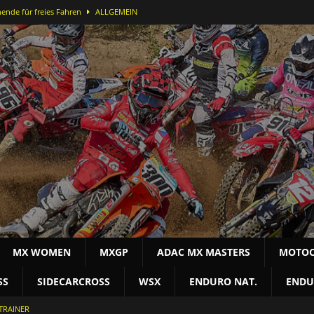
ende für freies Fahren
ALLGEMEIN
ei der DMX Open in Bielstein
MOTOCROSS NAT
-Lauf in Bielstein für Alex Massury
MX NEWS
nfelder stürmt in Lommel aufs Podest
MOTOCROSS INT
terschaft
MOTOCROSS NAT
MX WOMEN
MXGP
ADAC MX MASTERS
MOTOC
SS
SIDECARCROSS
WSX
ENDURO NAT.
ENDU
TRAINER