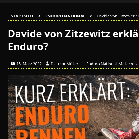
STARTSEITE
ENDURO NATIONAL
Davide von Zitzewitz er
Davide von Zitzewitz erklä
Enduro?
15. März 2022
Dietmar Müller
Enduro National
,
Motocross