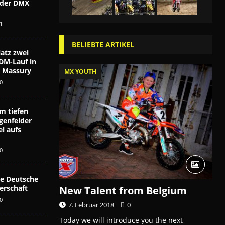
i der DMX
n
1
BELIEBTE ARTIKEL
atz zwei
DM-Lauf in
ex Massury
MX YOUTH
0
m tiefen
genfelder
l aufs
0
die Deutsche
erschaft
New Talent from Belgium
0
7. Februar 2018
0
Today we will introduce you the next